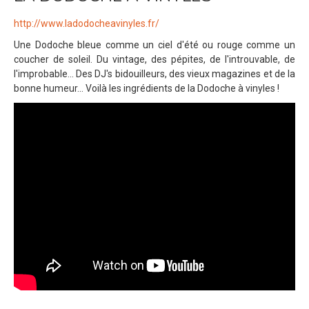
http://www.ladodocheavinyles.fr/
Une Dodoche bleue comme un ciel d'été ou rouge comme un
coucher de soleil. Du vintage, des pépites, de l'introuvable, de
l'improbable... Des DJ's bidouilleurs, des vieux magazines et de la
bonne humeur... Voilà les ingrédients de la Dodoche à vinyles !