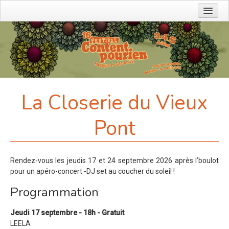
Prochains événements
L'association
Devenir bénévole
Agenda
La Closerie du Vieux
Charte eco-festival
Partenaires
Pont
Contact
Faire un don
Rendez-vous les jeudis 17 et 24 septembre 2026 après l’boulot
Editions précédentes
pour un apéro-concert -DJ set au coucher du soleil !
Programmation
Contact
Jeudi 17 septembre - 18h - Gratuit
LEELA