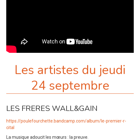
Les artistes du jeudi
24 septembre
LES FRERES WALL&GAIN
https://poulefourchette.bandcamp.com/album/le-premier-r-
cital
La musique adoucit les mœurs : la preuve.